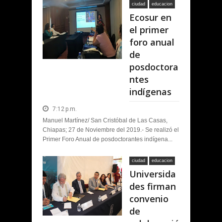
ciudad
educacion
Ecosur en
el primer
foro anual
de
posdoctora
ntes
indígenas
7:12 p.m.
Manuel Martínez/ San Cristóbal de Las Casas,
Chiapas; 27 de Noviembre del 2019.- Se realizó el
Primer Foro Anual de posdoctorantes indígena...
ciudad
educacion
Universida
des firman
convenio
de