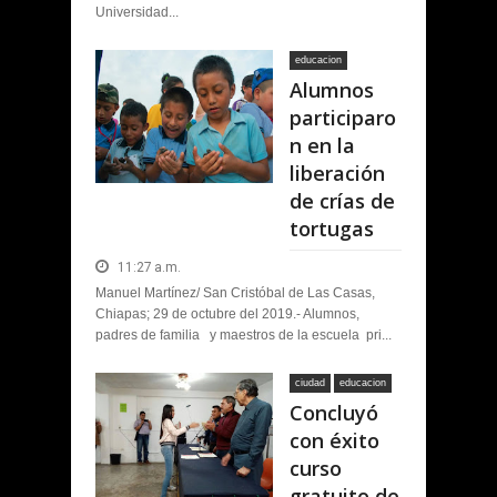
Universidad...
educacion
Alumnos
participaro
n en la
liberación
de crías de
tortugas
11:27 a.m.
Manuel Martínez/ San Cristóbal de Las Casas,
Chiapas; 29 de octubre del 2019.- Alumnos,
padres de familia y maestros de la escuela pri...
ciudad
educacion
Concluyó
con éxito
curso
gratuito de