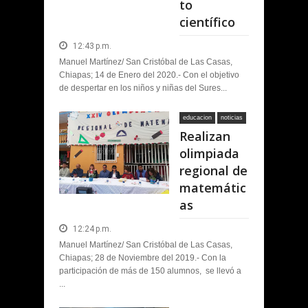
to
científico
12:43 p.m.
Manuel Martínez/ San Cristóbal de Las Casas,
Chiapas; 14 de Enero del 2020.- Con el objetivo
de despertar en los niños y niñas del Sures...
educacion
noticias
Realizan
olimpiada
regional de
matemátic
as
12:24 p.m.
Manuel Martínez/ San Cristóbal de Las Casas,
Chiapas; 28 de Noviembre del 2019.- Con la
participación de más de 150 alumnos, se llevó a
...