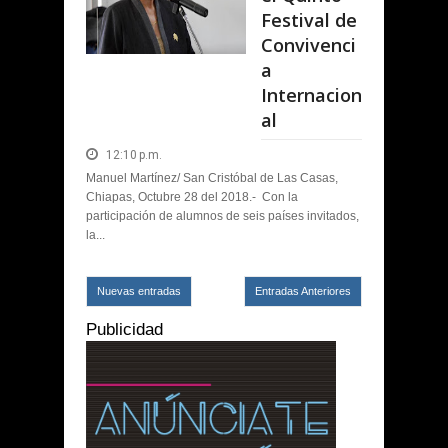
Festival de
Convivenci
a
Internacion
al
12:10 p.m.
Manuel Martínez/ San Cristóbal de Las Casas,
Chiapas, Octubre 28 del 2018.- Con la
participación de alumnos de seis países invitados,
la...
Nuevas entradas
Entradas Anteriores
Publicidad