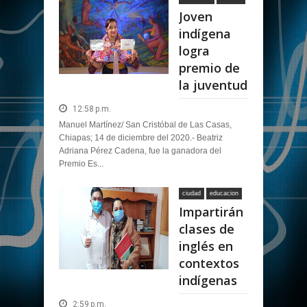
Joven
indígena
logra
premio de
la juventud
12:58 p.m.
Manuel Martínez/ San Cristóbal de Las Casas,
Chiapas; 14 de diciembre del 2020.- Beatriz
Adriana Pérez Cadena, fue la ganadora del
Premio Es...
ciudad
educacion
Impartirán
clases de
inglés en
contextos
indígenas
2:59 p.m.