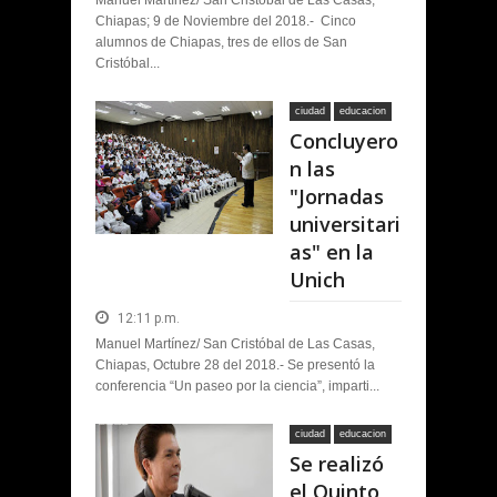
Manuel Martínez/ San Cristóbal de Las Casas,
Chiapas; 9 de Noviembre del 2018.- Cinco
alumnos de Chiapas, tres de ellos de San
Cristóbal...
ciudad
educacion
Concluyero
n las
"Jornadas
universitari
as" en la
Unich
12:11 p.m.
Manuel Martínez/ San Cristóbal de Las Casas,
Chiapas, Octubre 28 del 2018.- Se presentó la
conferencia “Un paseo por la ciencia”, imparti...
ciudad
educacion
Se realizó
el Quinto