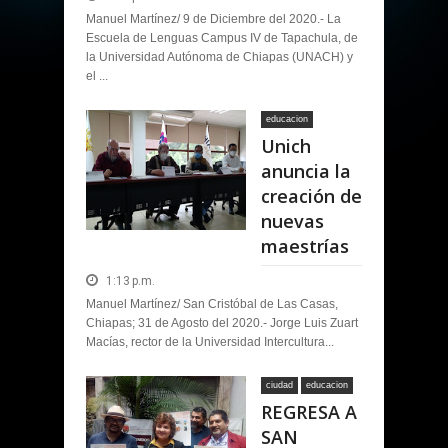
Manuel Martínez/ 9 de Diciembre del 2020.- La
Escuela de Lenguas Campus IV de Tapachula, de
la Universidad Autónoma de Chiapas (UNACH) y
el ...
educacion
Unich
anuncia la
creación de
nuevas
maestrías
1:13 p.m.
Manuel Martínez/ San Cristóbal de Las Casas,
Chiapas; 31 de Agosto del 2020.- Jorge Luis Zuart
Macías, rector de la Universidad Intercultura...
ciudad
educacion
REGRESA A
SAN