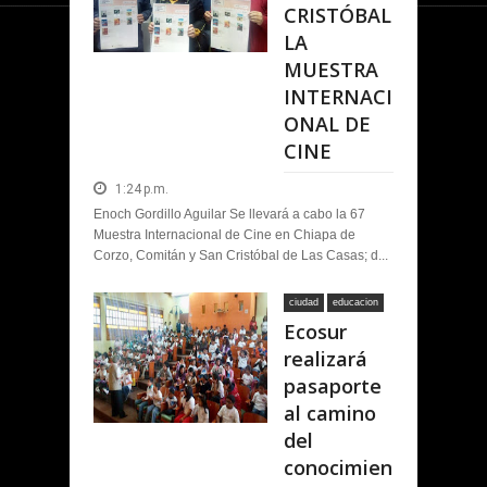
CRISTÓBAL
LA
MUESTRA
INTERNACI
ONAL DE
CINE
1:24 p.m.
Enoch Gordillo Aguilar Se llevará a cabo la 67
Muestra Internacional de Cine en Chiapa de
Corzo, Comitán y San Cristóbal de Las Casas; d...
ciudad
educacion
Ecosur
realizará
pasaporte
al camino
del
conocimien