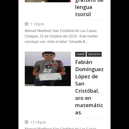
lengua
tsotsil
1:13 p.m.
Manuel Martínez/ San Cristóbal de Las Casas,
Chiapas, 15 de Octubre del 2019.- Este martes
concluyó con éxito el taller "Jchantik B...
ciudad
educacion
Fabián
Domínguez
López de
San
Cristóbal,
oro en
matemátic
as.
12:14 p.m.