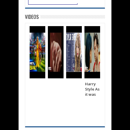
VIDEOS
Harry
Shakira
The
Style As
Bizarra
wee
it was
p
d
Cree