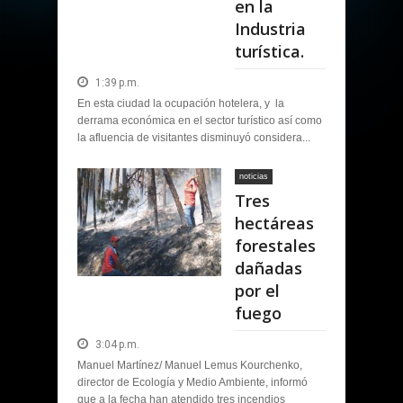
en la
Industria
turística.
1:39 p.m.
En esta ciudad la ocupación hotelera, y la
derrama económica en el sector turístico así como
la afluencia de visitantes disminuyó considera...
noticias
Tres
hectáreas
forestales
dañadas
por el
fuego
3:04 p.m.
Manuel Martínez/ Manuel Lemus Kourchenko,
director de Ecología y Medio Ambiente, informó
que a la fecha han atendido tres incendios