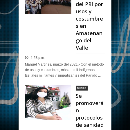
del PRI por
usos y
costumbre
s en
Amatenan
go del
Valle
1:58 p.m.
Manuel Martínez/ marzo del 2021.- Con el método
de usos y costumbres, más de mil indígenas
tzeltales militantes y simpatizantes del Partido ...
turismo
Se
promoverá
n
protocolos
de sanidad