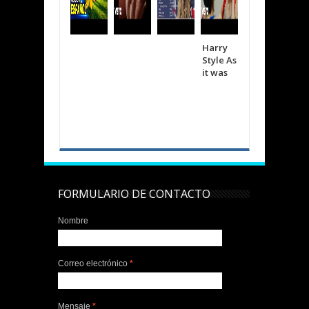
Harry
Shakira
The
Style As
Bizarra
wee
it was
p
d
Cree
FORMULARIO DE CONTACTO
Nombre
Correo electrónico
*
Mensaje
*