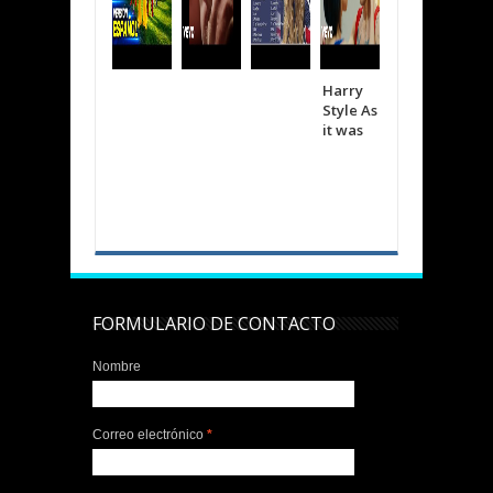
Harry
Shakira
The
Style As
Bizarra
wee
it was
p
d
Cree
FORMULARIO DE CONTACTO
Nombre
Correo electrónico
*