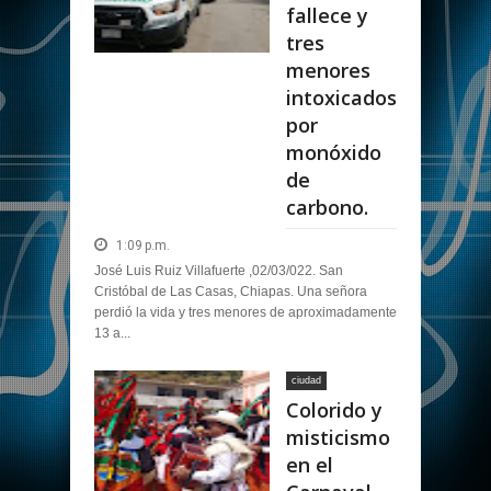
fallece y
tres
menores
intoxicados
por
monóxido
de
carbono.
1:09 p.m.
José Luis Ruiz Villafuerte ,02/03/022. San
Cristóbal de Las Casas, Chiapas. Una señora
perdió la vida y tres menores de aproximadamente
13 a...
ciudad
Colorido y
misticismo
en el