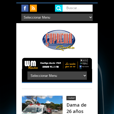
ciudad
Dama de
26 años