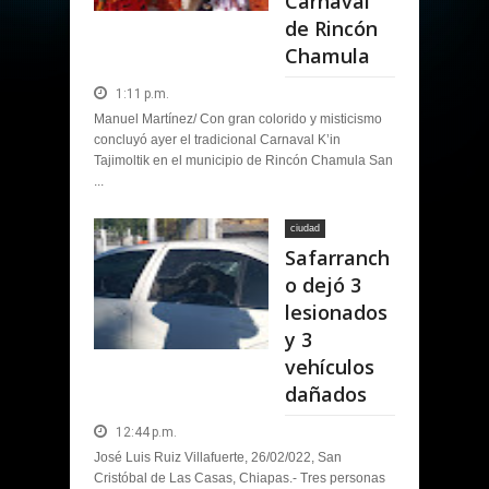
Carnaval
de Rincón
Chamula
1:11 p.m.
Manuel Martínez/ Con gran colorido y misticismo
concluyó ayer el tradicional Carnaval K’in
Tajimoltik en el municipio de Rincón Chamula San
...
ciudad
Safarranch
o dejó 3
lesionados
y 3
vehículos
dañados
12:44 p.m.
José Luis Ruiz Villafuerte, 26/02/022, San
Cristóbal de Las Casas, Chiapas.- Tres personas