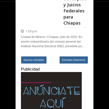
y Juicios
Federales
para
Chiapas
1:03 p.m.
Ciudad de México / Chiapas, julio de 2025. En
sesión extraordinaria del consejo general del
Instituto Nacional Electoral (INE), presidida po...
Nuevas entradas
Entradas Anteriores
Publicidad