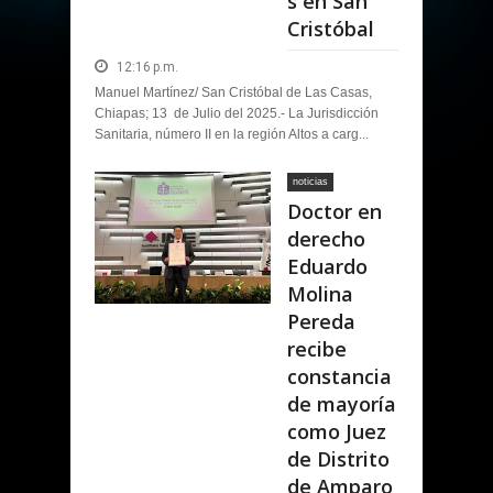
s en San
Cristóbal
12:16 p.m.
Manuel Martínez/ San Cristóbal de Las Casas,
Chiapas; 13 de Julio del 2025.- La Jurisdicción
Sanitaria, número II en la región Altos a carg...
noticias
Doctor en
derecho
Eduardo
Molina
Pereda
recibe
constancia
de mayoría
como Juez
de Distrito
de Amparo