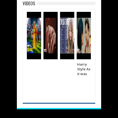
VIDEOS
Harry
Shakira
The
Style As
Bizarra
wee
it was
p
d
Cree