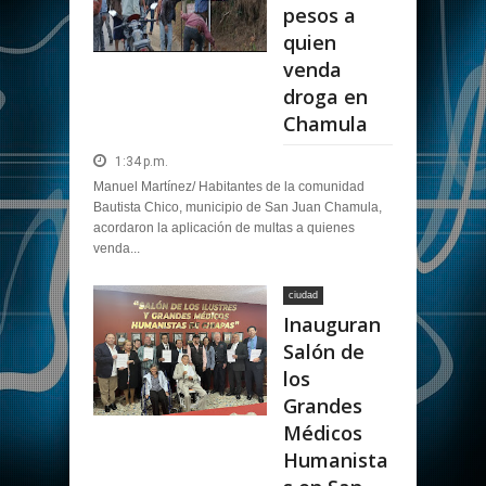
pesos a
quien
venda
droga en
Chamula
1:34 p.m.
Manuel Martínez/ Habitantes de la comunidad
Bautista Chico, municipio de San Juan Chamula,
acordaron la aplicación de multas a quienes
venda...
ciudad
Inauguran
Salón de
los
Grandes
Médicos
Humanista