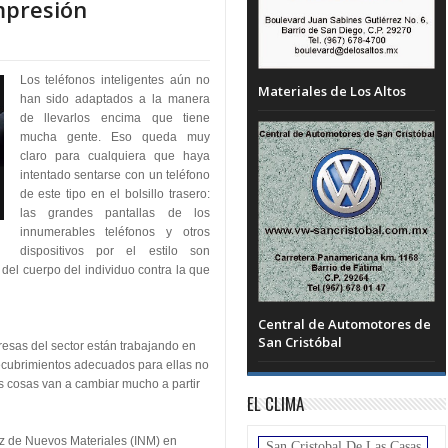
impresión
Los teléfonos inteligentes aún no
Materiales de Los Altos
han sido adaptados a la manera
de llevarlos encima que tiene
mucha gente. Eso queda muy
claro para cualquiera que haya
intentado sentarse con un teléfono
de este tipo en el bolsillo trasero:
las grandes pantallas de los
innumerables teléfonos y otros
dispositivos por el estilo son
 del cuerpo del individuo contra la que
Central de Automotores de
San Cristóbal
resas del sector están trabajando en
ecubrimientos adecuados para ellas no
as cosas van a cambiar mucho a partir
EL CLIMA
niz de Nuevos Materiales (INM) en
San Cristobal De Las Casas