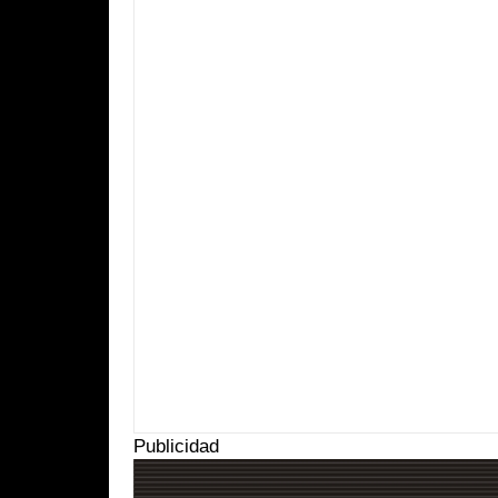
Item Reviewed:
Fabricación barata de pantallas táctiles flexibl
By:
Suprema Radio
Publicidad