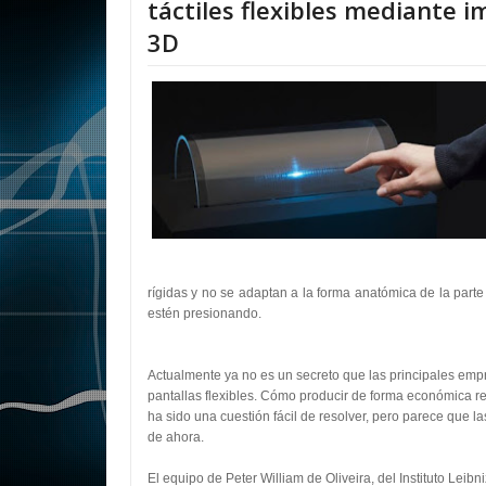
táctiles flexibles mediante 
3D
rígidas y no se adaptan a la forma anatómica de la parte
estén presionando.
Actualmente ya no es un secreto que las principales emp
pantallas flexibles. Cómo producir de forma económica r
ha sido una cuestión fácil de resolver, pero parece que l
de ahora.
El equipo de Peter William de Oliveira, del Instituto Leib