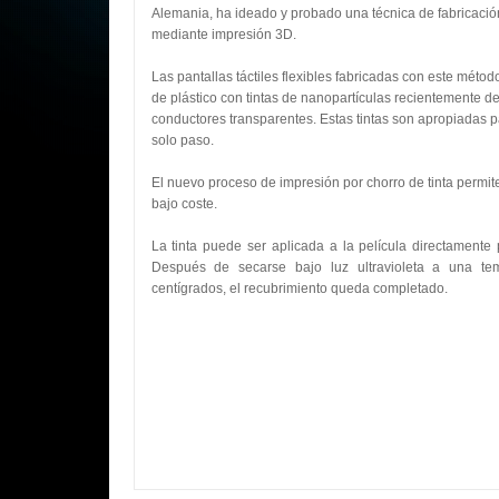
Alemania, ha ideado y probado una técnica de fabricación 
mediante impresión 3D.
Las pantallas táctiles flexibles fabricadas con este mét
de plástico con tintas de nanopartículas recientemente d
conductores transparentes. Estas tintas son apropiadas 
solo paso.
El nuevo proceso de impresión por chorro de tinta permite f
bajo coste.
La tinta puede ser aplicada a la película directamente 
Después de secarse bajo luz ultravioleta a una t
centígrados, el recubrimiento queda completado.