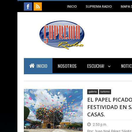
INICIO
SUPREMA RADIO
MAPA D
INICIO
NOSOTROS
ESCUCHA!
NOTIC
galeria
turismo
EL PAPEL PICAD
FESTIVIDAD EN 
CASAS.
2:50 p.m.
Por: Juan Noé Pérez Sántiz 