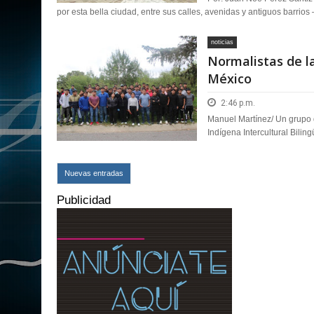
por esta bella ciudad, entre sus calles, avenidas y antiguos barrios 
noticias
Normalistas de la
México
2:46 p.m.
Manuel Martínez/ Un grupo 
Indígena Intercultural Biling
Nuevas entradas
Publicidad