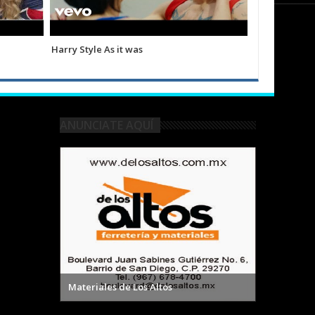
Harry Style As it was
Shakira Biza
ANUNCIATE AQUÍ
Materiales de Los Altos