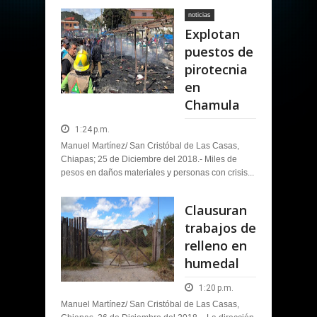
noticias
Explotan
puestos de
pirotecnia
en
Chamula
1:24 p.m.
Manuel Martínez/ San Cristóbal de Las Casas,
Chiapas; 25 de Diciembre del 2018.- Miles de
pesos en daños materiales y personas con crisis...
Clausuran
trabajos de
relleno en
humedal
1:20 p.m.
Manuel Martínez/ San Cristóbal de Las Casas,