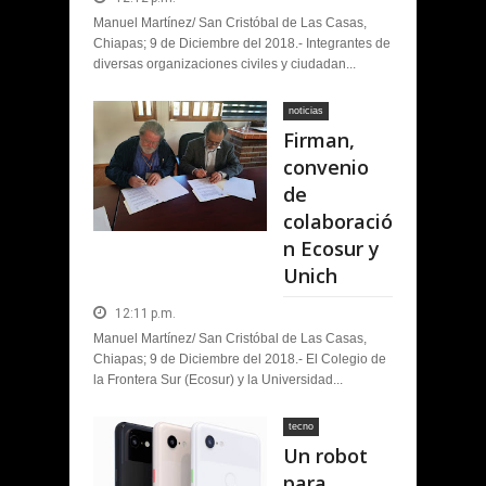
Manuel Martínez/ San Cristóbal de Las Casas,
Chiapas; 9 de Diciembre del 2018.- Integrantes de
diversas organizaciones civiles y ciudadan...
noticias
Firman,
convenio
de
colaboració
n Ecosur y
Unich
12:11 p.m.
Manuel Martínez/ San Cristóbal de Las Casas,
Chiapas; 9 de Diciembre del 2018.- El Colegio de
la Frontera Sur (Ecosur) y la Universidad...
tecno
Un robot
para