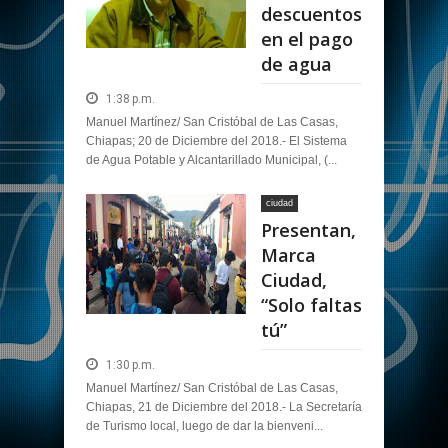
descuentos
en el pago
de agua
1:38 p.m.
Manuel Martínez/ San Cristóbal de Las Casas,
Chiapas; 20 de Diciembre del 2018.- El Sistema
de Agua Potable y Alcantarillado Municipal, (...
ciudad
Presentan,
Marca
Ciudad,
“Solo faltas
tú”
1:30 p.m.
Manuel Martínez/ San Cristóbal de Las Casas,
Chiapas, 21 de Diciembre del 2018.- La Secretaría
de Turismo local, luego de dar la bienveni...