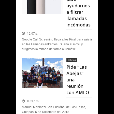
ayudarnos
a filtrar
llamadas
incómodas
12:07 p.m.
Google Call Screening llega a los Pixel para asistir
en las llamadas entrantes Suena el móvil y
dirigimos la mirada de forma automátic...
noticias
Pide “Las
Abejas”
una
reunión
con AMLO
8:03 p.m.
Manuel Martínez/ San Cristóbal de Las Casas,
Chiapas; 6 de Diciembre del 2018.-