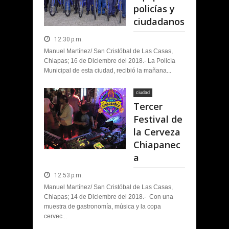
policías y
ciudadanos
12:30 p.m.
Manuel Martínez/ San Cristóbal de Las Casas,
Chiapas; 16 de Diciembre del 2018.- La Policía
Municipal de esta ciudad, recibió la mañana...
ciudad
Tercer
Festival de
la Cerveza
Chiapanec
a
12:53 p.m.
Manuel Martínez/ San Cristóbal de Las Casas,
Chiapas; 14 de Diciembre del 2018.- Con una
muestra de gastronomía, música y la copa
cervec...