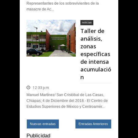
Representantes de los sobrevivientes de la
masacre de Ac...
noticias
Taller de
análisis,
zonas
específicas
de intensa
acumulació
n
12:33 p.m.
Manuel Martínez/ San Cristóbal de Las Casas,
Chiapas; 4 de Diciembre del 2018.- El Centro de
Estudios Superiores de México y Centroamér...
Nuevas entradas
Entradas Anteriores
Publicidad