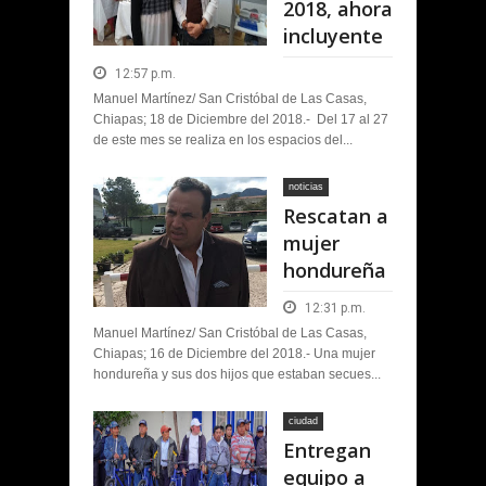
2018, ahora
incluyente
12:57 p.m.
Manuel Martínez/ San Cristóbal de Las Casas,
Chiapas; 18 de Diciembre del 2018.- Del 17 al 27
de este mes se realiza en los espacios del...
noticias
Rescatan a
mujer
hondureña
12:31 p.m.
Manuel Martínez/ San Cristóbal de Las Casas,
Chiapas; 16 de Diciembre del 2018.- Una mujer
hondureña y sus dos hijos que estaban secues...
ciudad
Entregan
equipo a