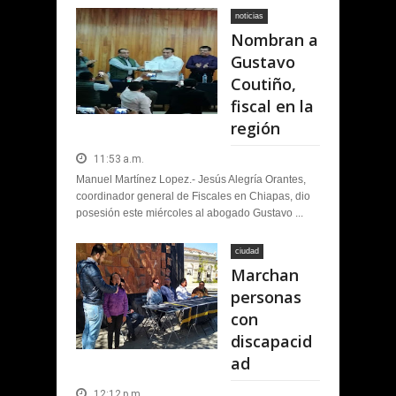
noticias
Nombran a
Gustavo
Coutiño,
fiscal en la
región
11:53 a.m.
Manuel Martínez Lopez.- Jesús Alegría Orantes,
coordinador general de Fiscales en Chiapas, dio
posesión este miércoles al abogado Gustavo ...
ciudad
Marchan
personas
con
discapacid
ad
12:12 p.m.