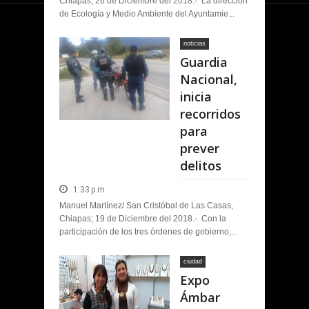
Chiapas, 26 de Diciembre del 2018.- La dirección
de Ecología y Medio Ambiente del Ayuntamie...
noticias
Guardia
Nacional,
inicia
recorridos
para
prever
delitos
1:33 p.m.
Manuel Martínez/ San Cristóbal de Las Casas,
Chiapas; 19 de Diciembre del 2018.- Con la
participación de los tres órdenes de gobierno,...
ciudad
Expo
Ámbar