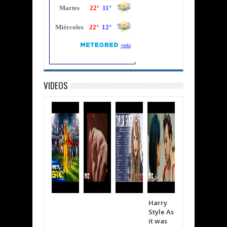
VIDEOS
Harry
Shakira
The
Style As
Bizarra
wee
it was
p
d