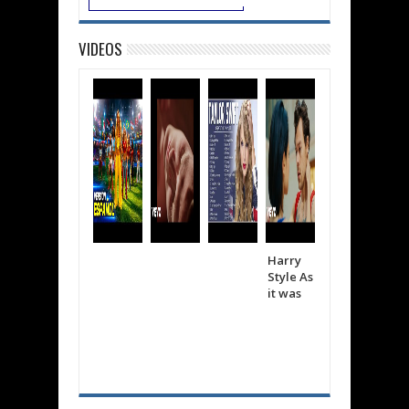
VIDEOS
Harry
Shakira
The
Style As
Bizarra
wee
it was
p
d
Cree