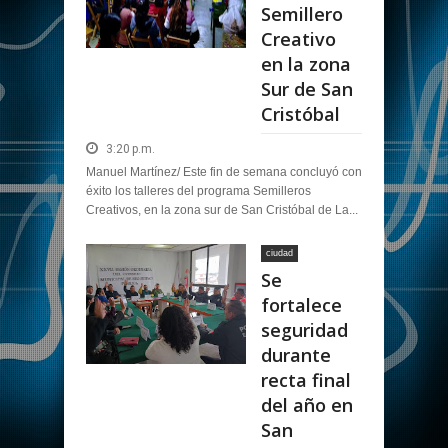
Semillero
Creativo
en la zona
Sur de San
Cristóbal
3:20 p.m.
Manuel Martínez/ Este fin de semana concluyó con
éxito los talleres del programa Semilleros
Creativos, en la zona sur de San Cristóbal de La...
ciudad
Se
fortalece
seguridad
durante
recta final
del año en
San