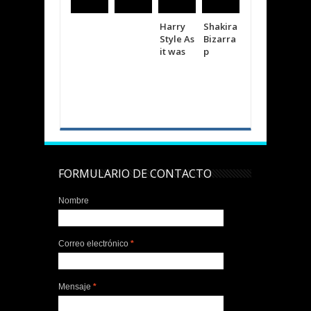
Harry
Shakira
The
BTS
Style As
Bizarra
weeken
it was
p
d
Creepin
FORMULARIO DE CONTACTO
Nombre
Correo electrónico
*
Mensaje
*