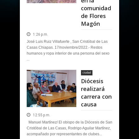
en la
comunidad
de Flores
Magón
1:26 p.m.
José Luis Ruiz Villafuerte , San Cristóbal de Las
Casas Chiapas. 17/noviembre/2022.- Restos
humanos y ropa interior de una persona del sexo
...
ciudad
Diócesis
realizará
carrera con
causa
12:55 p.m.
Manuel Martínez/ El obispo de la Diócesis de San
Cristóbal de Las Casas, Rodrigo Aguilar Martínez,
acompañado por representantes de clubes...