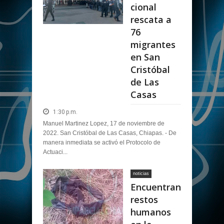
cional
rescata a
76
migrantes
en San
Cristóbal
de Las
Casas
1:30 p.m.
Manuel Martinez Lopez, 17 de noviembre de
2022. San Cristóbal de Las Casas, Chiapas. - De
manera inmediata se activó el Protocolo de
Actuaci...
noticias
Encuentran
restos
humanos