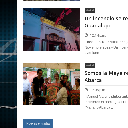
ciudad
Un incendio se re
Guadalupe
12:14 p.m.
José Luis Ruiz Villafuerte,
Noviembre 2022.- Un incend
ayer lune...
ciudad
Somos la Maya re
Abarca
12:06 p.m.
Manuel Martínez/Integrant
recibieron el domingo el P
“Mariano Abarca...
Nuevas entradas