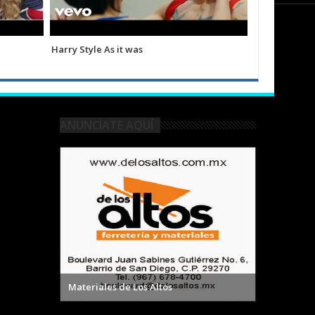
Harry Style As it was
Shakira Biza
ANUNCIATE AQUÍ
Materiales de Los Altos