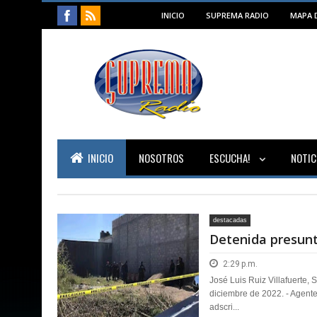
INICIO
SUPREMA RADIO
MAPA D
INICIO
NOSOTROS
ESCUCHA!
NOTIC
destacadas
Detenida presunt
2:29 p.m.
José Luis Ruiz Villafuerte,
diciembre de 2022. - Agente
adscri...