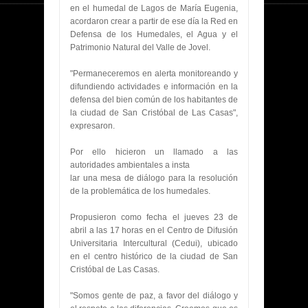
en el humedal de Lagos de María Eugenia,
acordaron crear a partir de ese día la Red en
Defensa de los Humedales, el Agua y el
Patrimonio Natural del Valle de Jovel.
"Permaneceremos en alerta monitoreando y
difundiendo actividades e información en la
defensa del bien común de los habitantes de
la ciudad de San Cristóbal de Las Casas",
expresaron.
Por ello hicieron un llamado a las
autoridades ambientales a insta
lar una mesa de diálogo para la resolución
de la problemática de los humedales.
Propusieron como fecha el jueves 23 de
abril a las 17 horas en el Centro de Difusión
Universitaria Intercultural (Cedui), ubicado
en el centro histórico de la ciudad de San
Cristóbal de Las Casas.
"Somos gente de paz, a favor del diálogo y