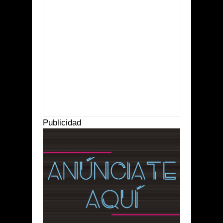
Item Reviewed:
Es urgente resguardar humedales
Rating:
5
Reviewed By:
Suprema Radio
Publicidad