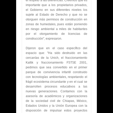
el respeto a las diferencias. Creemos que es
importante que a los propietarios privados,
el Gobierno en sus diferentes niveles los
sujete al Estado de Derecho y que no se
otorguen más permisos de construcción en
zonas de humedales, pues están poniendo
en riesgo ambiental a miles de habitantes
por el otorgamiento de licencias de
construcción", expresaron.
Dijeron que en el caso específico del
espacio que: "Ha sido destruido en las
cercanías de la Unich, el fraccionamiento
Kaltik y fraccionamiento FSTSE 2001,
pedimos que sea convertido en el primer
parque de convivencia infantil construido
con tecnologías ambientales, respetando el
frágil ecosistema circundante y en el cual se
desarrollen procesos educativos a las
nuevas generaciones. Contamos con la
asesoría de académicos y organizaciones
de la sociedad civil de Chiapas, México,
Estados Unidos y la Unión Europea con la
disposición de impulsar estos proyectos