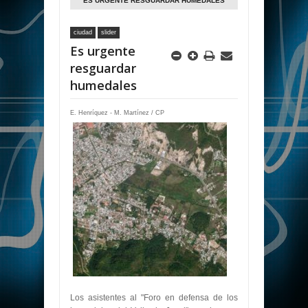
ES URGENTE RESGUARDAR HUMEDALES
ciudad
slider
Es urgente
resguardar
humedales
E. Henríquez - M. Martínez / CP
Los asistentes al "Foro en defensa de los