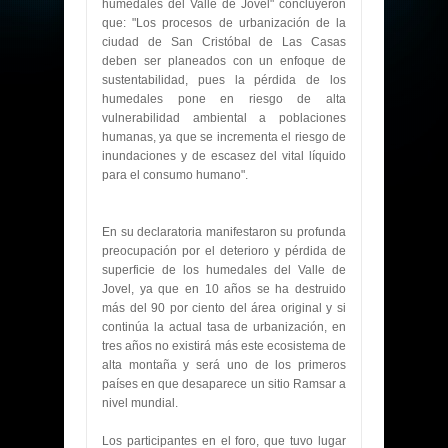
humedales del Valle de Jovel" concluyeron
que: "Los procesos de urbanización de la
ciudad de San Cristóbal de Las Casas
deben ser planeados con un enfoque de
sustentabilidad, pues la pérdida de los
humedales pone en riesgo de alta
vulnerabilidad ambiental a poblaciones
humanas, ya que se incrementa el riesgo de
inundaciones y de escasez del vital líquido
para el consumo humano".
En su declaratoria manifestaron su profunda
preocupación por el deterioro y pérdida de
superficie de los humedales del Valle de
Jovel, ya que en 10 años se ha destruido
más del 90 por ciento del área original y si
continúa la actual tasa de urbanización, en
tres años no existirá más este ecosistema de
alta montaña y será uno de los primeros
países en que desaparece un sitio Ramsar a
nivel mundial.
Los participantes en el foro, que tuvo lugar