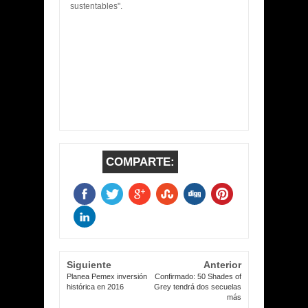
sustentables".
COMPARTE:
Siguiente
Anterior
Planea Pemex inversión
Confirmado: 50 Shades of
histórica en 2016
Grey tendrá dos secuelas
más