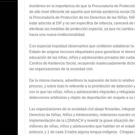
Insistimos en la importancia de que la Procuraduría de Protección
de alto nivel diferente de aquella que brinda asistencia social (
la Procuraduría de Protección de los Derechos de las Niñas, Niñ
estar adscrita al DIF y no ser específica de infancia, carecerá d
efectivas las medidas de protección especial, ya que no cambia e
hacia una nueva institucionalidad.
Con especial inquietud observamos que omitieron establecer la 
Estado de asignar recursos etiquetados para garantizar el derech
educación de las niñas, niños y adolescentes privados del cuidad
Centros de Asistencia Social, recayendo inadecuadamente dich
las organizaciones de la sociedad civil.
De la misma manera, advertimos la supresión de todo lo relativo 
proceso, y sobre todo lo referente a la prohibición de detención 
con lo que las niñas, niños y adolescentes migrantes y refugiado
detenciones arbitrarias y objeto de deportación sin respeto a su i
Las organizaciones de la sociedad civil abajo firmantes, integran
Derechos de Niñas, Niños y Adolescentes, reiteramos nuestro c
implementación de la LDNNACH y revertir la grave situación de 
millones de niñas, niños y adolescentes que habitan en el estado
pobreza, y 1 de cada 3 habla alguna lengua indígena. Chiapas 