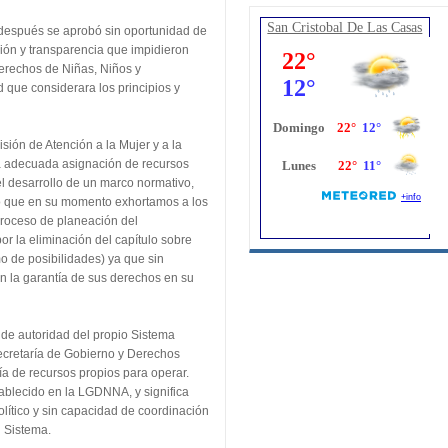
San Cristobal De Las Casas
s después se aprobó sin oportunidad de
ación y transparencia que impidieron
derechos de Niñas, Niños y
 que considerara los principios y
sión de Atención a la Mujer y a la
a adecuada asignación de recursos
el desarrollo de un marco normativo,
r lo que en su momento exhortamos a los
 proceso de planeación del
r la eliminación del capítulo sobre
o de posibilidades) ya que sin
n la garantía de sus derechos en su
de autoridad del propio Sistema
ecretaría de Gobierno y Derechos
tía de recursos propios para operar.
stablecido en la LGDNNA, y significa
olítico y sin capacidad de coordinación
l Sistema.