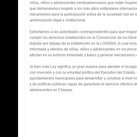
niñas, niños y adolescentes centroamericanos que están huyendo 
que demandamos respeto a los más altos estándares internaci
mecanismos para la participación activa de la sociedad civil en
armonización legal e institucional.
Exhortamos a las autoridades correspondientes para que respon
cumplir los derechos establecidos en la Convención de los Dere
legislar por debajo de lo establecido en la LGDNNA, lo cual inclu
informada y efectiva de niñas, niños y adolescentes en los proc
afectan en su entorno inmediato y futuro y generar mecanismos a
Si bien esta Ley significa un gran avance para atender el rezag
con inversión y con la voluntad política del Ejecutivo del Estado, 
ayuntamientos municipales para desarrollar y construir a nivel es
y de políticas públicas capaz de garantizar el ejercicio efectivo 
adolescentes en Chiapas.