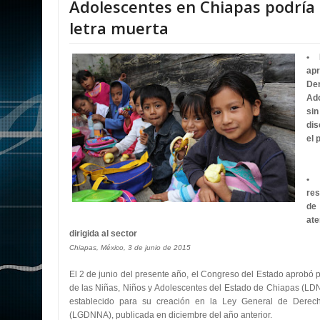
Adolescentes en Chiapas podría
letra muerta
• E
ap
De
Ad
si
dis
el 
• 
res
de
ate
dirigida al sector
Chiapas, México, 3 de junio de 2015
El 2 de junio del presente año, el Congreso del Estado aprobó
de las Niñas, Niños y Adolescentes del Estado de Chiapas (L
establecido para su creación en la Ley General de Derec
(LGDNNA), publicada en diciembre del año anterior.