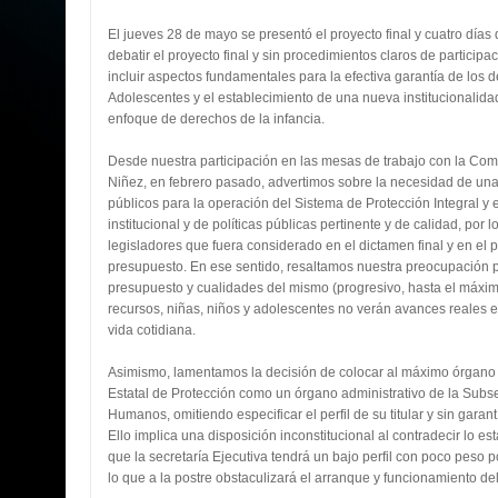
El jueves 28 de mayo se presentó el proyecto final y cuatro día
debatir el proyecto final y sin procedimientos claros de particip
incluir aspectos fundamentales para la efectiva garantía de los 
Adolescentes y el establecimiento de una nueva institucionalidad
enfoque de derechos de la infancia.
Desde nuestra participación en las mesas de trabajo con la Comi
Niñez, en febrero pasado, advertimos sobre la necesidad de un
públicos para la operación del Sistema de Protección Integral y 
institucional y de políticas públicas pertinente y de calidad, po
legisladores que fuera considerado en el dictamen final y en el
presupuesto. En ese sentido, resaltamos nuestra preocupación po
presupuesto y cualidades del mismo (progresivo, hasta el máxim
recursos, niñas, niños y adolescentes no verán avances reales e
vida cotidiana.
Asimismo, lamentamos la decisión de colocar al máximo órgano 
Estatal de Protección como un órgano administrativo de la Subs
Humanos, omitiendo especificar el perfil de su titular y sin garan
Ello implica una disposición inconstitucional al contradecir lo e
que la secretaría Ejecutiva tendrá un bajo perfil con poco peso p
lo que a la postre obstaculizará el arranque y funcionamiento de