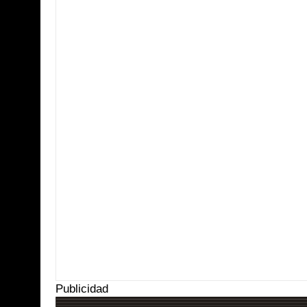
Item Reviewed:
Ley de Derechos de Niñas, Niños y Adolescentes en Ch
5
Reviewed By:
Suprema Radio
Publicidad