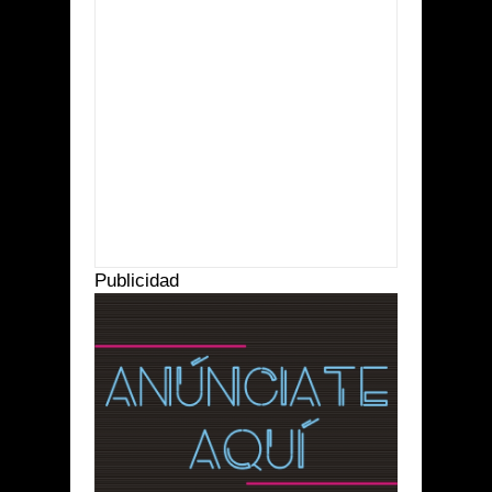
Item Reviewed:
Nombramiento nuevo Secretario
Académico en la Unich
Rating:
5
Reviewed By:
Suprema Radio
Publicidad