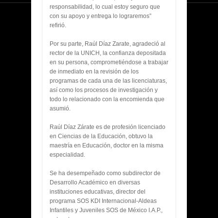
responsabilidad, lo cual estoy seguro que
con su apoyo y entrega lo lograremos”
refirió.
Por su parte, Raúl Díaz Zarate, agradeció al
rector de la UNICH, la confianza depositada
en su persona, comprometiéndose a trabajar
de inmediato en la revisión de los
programas de cada una de las licenciaturas,
así como los procesos de investigación y
todo lo relacionado con la encomienda que
asumió.
Raúl Díaz Zárate es de profesión licenciado
en Ciencias de la Educación, obtuvo la
maestría en Educación, doctor en la misma
especialidad.
Se ha desempeñado como subdirector de
Desarrollo Académico en diversas
instituciones educativas, director del
programa SOS KDI Internacional-Aldeas
Infantiles y Juveniles SOS de México I.A.P.,