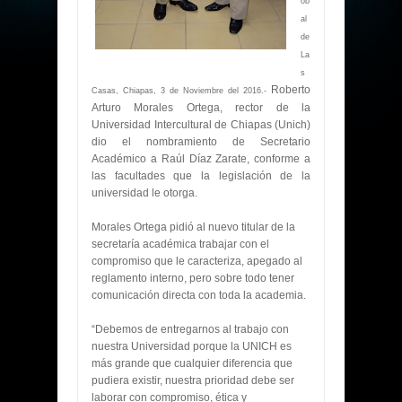
ób
al
de
La
s
Roberto
Casas, Chiapas, 3 de Noviembre del 2016.-
Arturo Morales Ortega, rector de la
Universidad Intercultural de Chiapas (Unich)
dio el nombramiento de Secretario
Académico a Raúl Díaz Zarate, conforme a
las facultades que la legislación de la
universidad le otorga.
Morales Ortega pidió al nuevo titular de la
secretaría académica trabajar con el
compromiso que le caracteriza, apegado al
reglamento interno, pero sobre todo tener
comunicación directa con toda la academia.
“Debemos de entregarnos al trabajo con
nuestra Universidad porque la UNICH es
más grande que cualquier diferencia que
pudiera existir, nuestra prioridad debe ser
laborar con compromiso, ética y