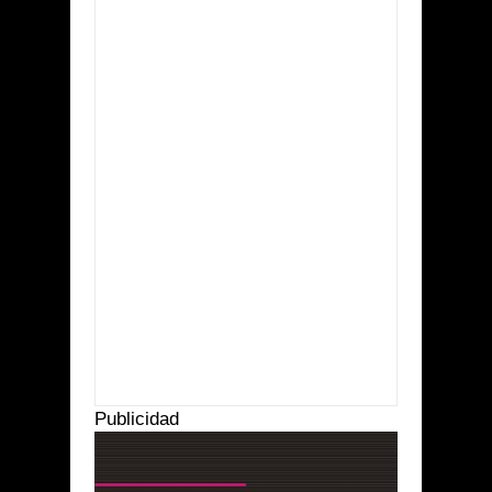
Item Reviewed:
La actriz Danna Paola dio a
conocer a través de Instagram que será parte de
la nueva serie de Netflix en España llamada
“Élite”.
Rating:
5
Reviewed By:
Suprema Radio
Publicidad