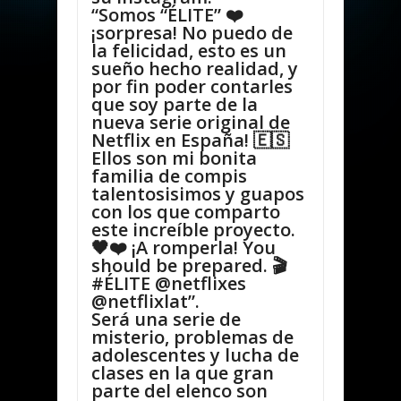
“Somos “ÉLITE” ❤️
¡sorpresa! No puedo de
la felicidad, esto es un
sueño hecho realidad, y
por fin poder contarles
que soy parte de la
nueva serie original de
Netflix en España! 🇪🇸
Ellos son mi bonita
familia de compis
talentosisimos y guapos
con los que comparto
este increíble proyecto.
🖤❤️ ¡A romperla! You
should be prepared. 🎬
#ÉLITE @netflixes
@netflixlat”.
Será una serie de
misterio, problemas de
adolescentes y lucha de
clases en la que gran
parte del elenco son