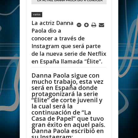
LA ACTRIZ DANNA PAOLA DIO A CONOCER
A TRAVÉS DE INSTAGRAM QUE SERÁ
varios
PARTE DE LA NUEVA SERIE DE NETFLIX
La actriz Danna
EN ESPAÑA LLAMADA “ÉLITE”.
Paola dio a
conocer a través de
Instagram que será parte
de la nueva serie de Netflix
en España llamada “Élite”.
Danna Paola sigue con
mucho trabajo, esta vez
será en España donde
protagonizará la serie
“Élite” de corte juvenil y
la cual será la
continuación de “La
Casa de Papel” que tuvo
gran éxito en aquel país.
Danna Paola escribió en
su Instagram: