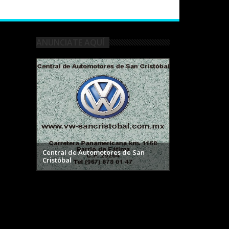
ANUNCIATE AQUÍ
Central de Automotores de San
Materiales de Los Altos
Cristóbal