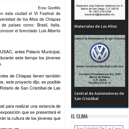
Enoc Gordillo
n esta ciudad el VI Festival de
iversidad de los Altos de Chiapas
de países como: Brasil, Italia,
Materiales de Los Altos
onocer el licenciado Luis Alberto
 MUSAC, antes Palacio Municipal,
durante este tiempo los jóvenes
s.
ntes de Chiapas tienen también
s, este proyecto dijo, es posible
 Rotario de San Cristóbal de Las
Central de Automotores de
San Cristóbal
al para realizar una estancia de
a exposición que se presentará el
EL CLIMA
rán la cultura de los jóvenes que
San Cristobal De Las Casas