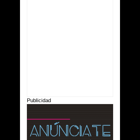
Item Reviewed:
Dos presuntos narcos fueron
asegurados por el ejército
Rating:
5
Reviewed By:
Suprema Radio
Publicidad