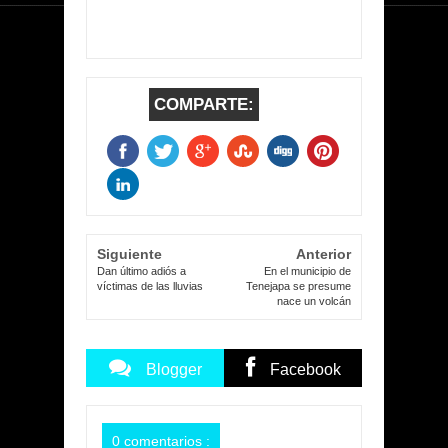
COMPARTE:
Siguiente
Anterior
Dan último adiós a
En el municipio de
víctimas de las lluvias
Tenejapa se presume
nace un volcán
Blogger
Facebook
Commentarios
Commentarios
0 comentarios :