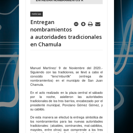
ENTREGAN NOMBRAMIENTOS A
AUTORIDADES TRADICIONALES EN
noticias
CHAMULA
Entregan
nombramientos
a autoridades tradicionales
en Chamula
Manuel Martínez/ 9 de Noviembre del 2020.-
Siguiendo con las tradiciones, se llevó a cabo el
conocido “teno’mbuntik” (entrega de
nombramientos) en el municipio de San Juan
Chamula.
En el acto realizado en la plaza central el sábado
por la noche, asistieron las autoridades
tradicionales de los tres barrios, encabezado por el
presidente municipal, Ponciano Gómez Gómez, y
su cabildo.
De esta manera se efectuó la entrega simbólica de
los nombramientos para las nuevas autoridades
tradicionales: (alcaldes, cominaroles, mal-cabildos,
mayoles, entre otros) que comprende a los tres