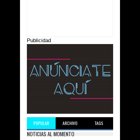
Item Reviewed:
Entregan nombramientos a
autoridades tradicionales en Chamula
Rating:
5
Reviewed By:
Suprema Radio
Publicidad
POPULAR
ARCHIVO
TAGS
NOTICIAS AL MOMENTO