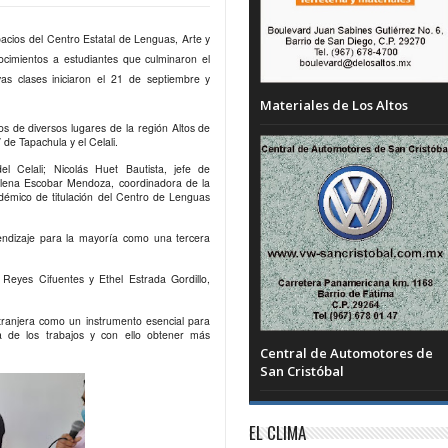
acios del Centro Estatal de Lenguas, Arte y
nocimientos a estudiantes que culminaron el
yas clases iniciaron el 21 de septiembre y
Materiales de Los Altos
os de diversos lugares de la región Altos de
de Tapachula y el Celali.
l Celali; Nicolás Huet Bautista, jefe de
lena Escobar Mendoza, coordinadora de la
adémico de titulación del Centro de Lenguas
endizaje para la mayoría como una tercera
 Reyes Cifuentes y Ethel Estrada Gordillo,
xtranjera como un instrumento esencial para
ía de los trabajos y con ello obtener más
Central de Automotores de
San Cristóbal
EL CLIMA