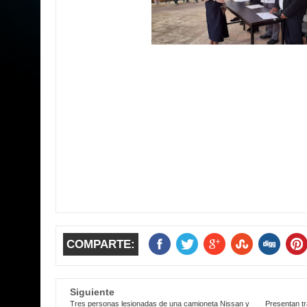
COMPARTE:
Siguiente
Tres personas lesionadas de una camioneta Nissan y
Presentan tra