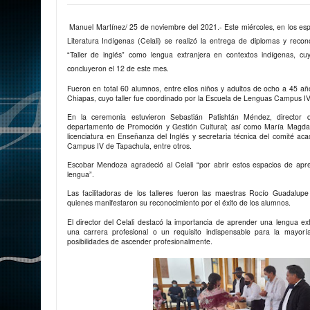
Manuel Martínez/ 25 de noviembre del 2021.- Este miércoles, en los esp
Literatura Indígenas (Celali) se realizó la entrega de diplomas y reco
“Taller de inglés” como lengua extranjera en contextos indígenas, cu
concluyeron el 12 de este mes.
Fueron en total 60 alumnos, entre ellos niños y adultos de ocho a 45 añ
Chiapas, cuyo taller fue coordinado por la Escuela de Lenguas Campus IV 
En la ceremonia estuvieron Sebastián Patishtán Méndez, director de
departamento de Promoción y Gestión Cultural; así como María Magda
licenciatura en Enseñanza del Inglés y secretaria técnica del comité ac
Campus IV de Tapachula, entre otros.
Escobar Mendoza agradeció al Celali “por abrir estos espacios de apr
lengua”.
Las facilitadoras de los talleres fueron las maestras Rocío Guadalupe
quienes manifestaron su reconocimiento por el éxito de los alumnos.
El director del Celali destacó la importancia de aprender una lengua e
una carrera profesional o un requisito indispensable para la mayor
posibilidades de ascender profesionalmente.