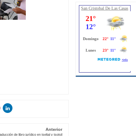
San Cristobal De Las Casas
Anterior
ducción de libro jurídico en tseltal y tsotsil