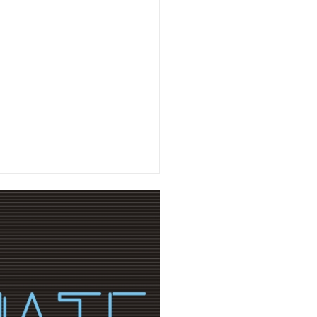
ua
Rating:
5
Reviewed By:
Suprema Radio