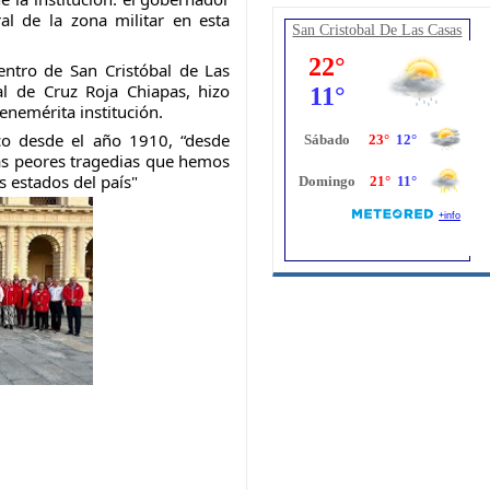
l de la zona militar en esta 
San Cristobal De Las Casas
entro de San Cristóbal de Las 
l de Cruz Roja Chiapas, hizo 
nemérita institución. 
o desde el año 1910, “desde 
as peores tragedias que hemos 
s estados del país"