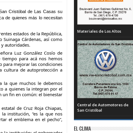
San Cristóbal de Las Casas su 
rca de quienes más lo necesitan 
Materiales de Los Altos
rentes estados de la República, 
o Suinaga Cárdenas, así como 
 y 
autoridades.
eñora Luz González Cosío de 
e tiempo para acá nos hemos 
o para mejorar las condiciones 
 cultura de autoprotección a 
 a la que muchos le debemos 
to a quienes la integran por el 
 un fin en común: el bienestar 
Central de Automotores de
estatal de Cruz Roja Chiapas, 
San Cristóbal
a institución, “es la que nos 
rtar el emblema en el pecho”, 
EL CLIMA
la institución: el gobernador 