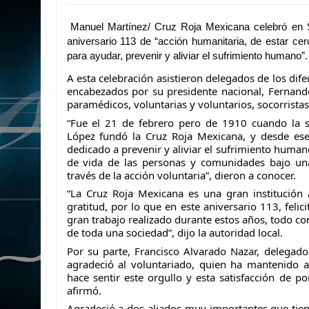
Manuel Martínez/ Cruz Roja Mexicana celebró en 
aniversario 113 de “acción humanitaria, de estar ce
para ayudar, prevenir y aliviar el sufrimiento humano”.
A esta celebración asistieron delegados de los dife
encabezados por su presidente nacional, Fernand
paramédicos, voluntarias y voluntarios, socorristas
“Fue el 21 de febrero pero de 1910 cuando la s
López fundó la Cruz Roja Mexicana, y desde es
dedicado a prevenir y aliviar el sufrimiento human
de vida de las personas y comunidades bajo una
través de la acción voluntaria”, dieron a conocer.
“La Cruz Roja Mexicana es una gran institución
gratitud, por lo que en este aniversario 113, felici
gran trabajo realizado durante estos años, todo con
de toda una sociedad”, dijo la autoridad local.
Por su parte, Francisco Alvarado Nazar, delegado 
agradeció al voluntariado, quien ha mantenido a l
hace sentir este orgullo y esta satisfacción de po
afirmó.
Agradeció a dos aliados muy importantes que tiene 