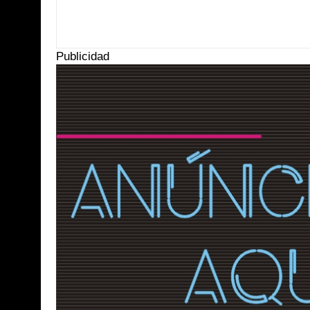
Item Reviewed:
Cruz Roja Mexicana celebró 113 años de vida
Rating:
5
Publicidad