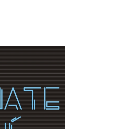
eviewed By:
Suprema Radio