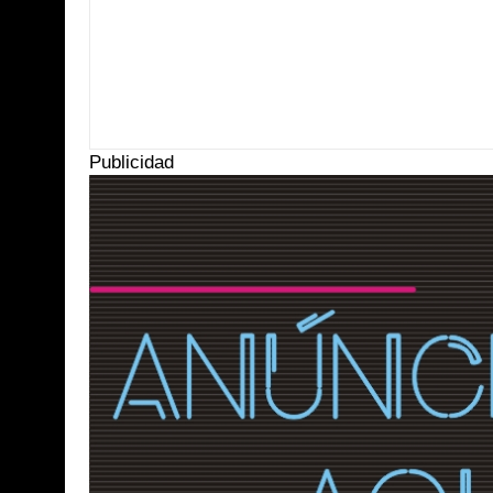
Item Reviewed:
Exigen reconocimiento de partería tradicional
Rating:
5
R
Publicidad