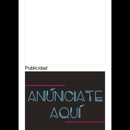
Item Reviewed:
Inician preparativos para la
llegada del nuevo obispo
Rating:
5
Reviewed By:
Suprema Radio
Publicidad