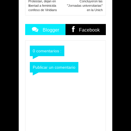
Protestan, dejan en
Concluyeron las
libertad a feminicida
"Jornadas universitarias"
confeso de Viridians
en la Unich
Blogger
Facebook
Commentarios
Commentarios
0 comentarios :
Publicar un comentario