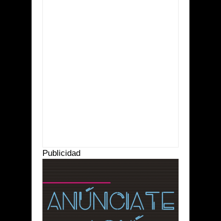
Item Reviewed:
Trabajadores de salud Altos en
para de labores
Rating:
5
Reviewed By:
Suprema
Radio
Publicidad