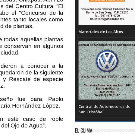
s del Centro Cultural “El
abo el "Concurso de la
ntes tanto locales como
ad de plantas.
Materiales de Los Altos
e todas aquellas plantas
se conservan en algunos
 ciudad.
r dieron a conocer a la
quedaron de la siguiente
z y Rescate de especie
z.
seño fue para: Pablo
María Hernández López.
Central de Automotores de
San Cristóbal
en este caso de roble
 del Ojo de Agua”.
EL CLIMA