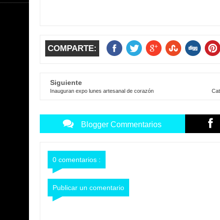
COMPARTE:
Siguiente
Inauguran expo lunes artesanal de corazón
Cat
Blogger Commentarios
0 comentarios :
Publicar un comentario