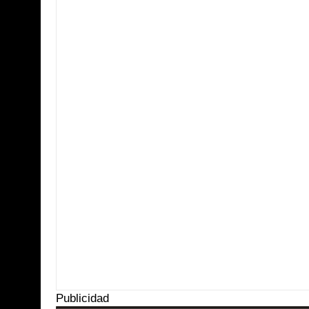
Item Reviewed:
Realizaron concurso de la mejor maceta
Rating:
5
Revi
Publicidad