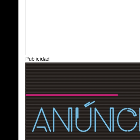
Item Reviewed:
La organización las Abejas de Acteal cumplirá 27 años
R
Publicidad