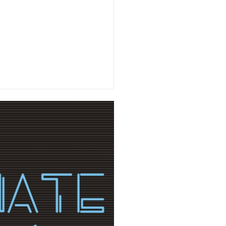
ating:
5
Reviewed By:
Suprema Radio