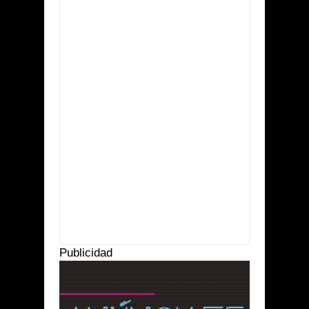
Item Reviewed:
Realizarán la tradicional
chocolatada y concurso
Rating:
5
Reviewed By:
Suprema Radio
Publicidad