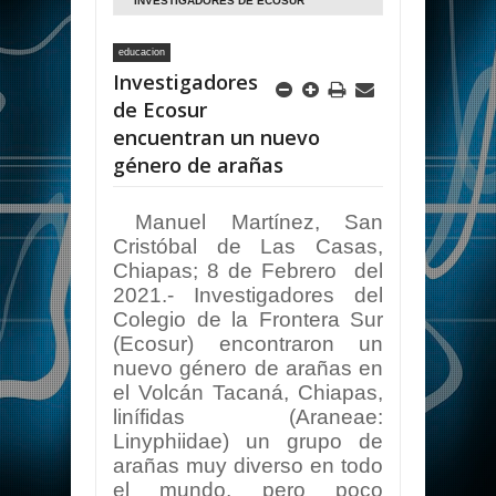
INVESTIGADORES DE ECOSUR
ENCUENTRAN UN NUEVO GÉNERO DE
educacion
ARAÑAS
Investigadores
de Ecosur
encuentran un nuevo
género de arañas
Manuel Martínez, San
Cristóbal de Las Casas,
Chiapas; 8 de Febrero del
2021.- Investigadores del
Colegio de la Frontera Sur
(Ecosur) encontraron un
nuevo género de arañas en
el Volcán Tacaná, Chiapas,
linífidas (Araneae:
Linyphiidae) un grupo de
arañas muy diverso en todo
el mundo, pero poco