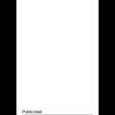
Item Reviewed:
Investigadores de Ecosur
encuentran un nuevo género de arañas
Rating:
5
Reviewed By:
Suprema Radio
Publicidad