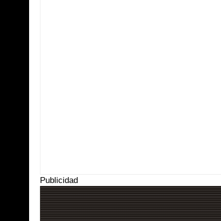
Item Reviewed:
Reabre puertas el Centro cultural del Carmen
Rating:
5
Publicidad