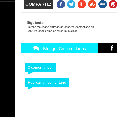
COMPARTE:
Siguiente
Ejército Mexicano entrega de enseres domésticos en
San Cristóbal, como en otros municipios
Blogger Commentarios
0 comentarios :
Publicar un comentario