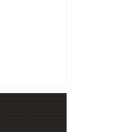
agremiados
Rating:
5
Reviewed By:
Suprema