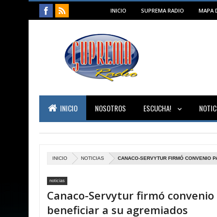
INICIO
SUPREMA RADIO
MAPA D
INICIO
NOSOTROS
ESCUCHA!
NOTIC
INICIO
NOTICIAS
CANACO-SERVYTUR FIRMÓ CONVENIO PA
noticias
Canaco-Servytur firmó convenio
beneficiar a su agremiados