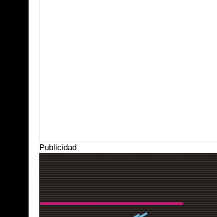
Item Reviewed:
Canaco-Servytur firmó convenio para beneficiar a su 
Radio
Publicidad