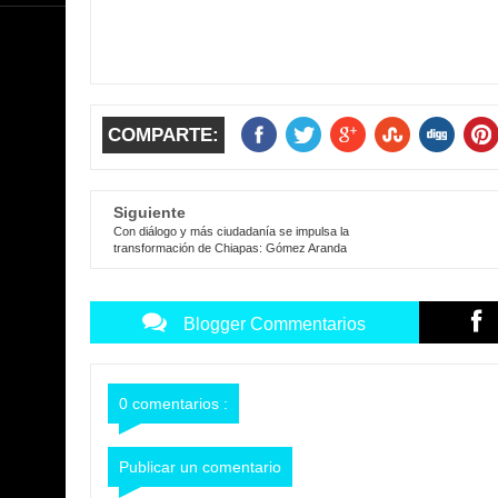
COMPARTE:
Siguiente
Con diálogo y más ciudadanía se impulsa la
transformación de Chiapas: Gómez Aranda
Blogger Commentarios
0 comentarios :
Publicar un comentario