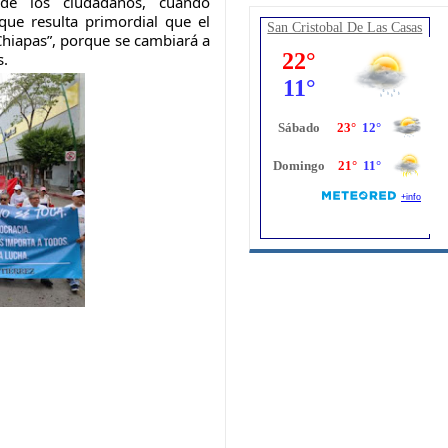
e los ciudadanos, cuando
que resulta primordial que el
San Cristobal De Las Casas
Chiapas”, porque se cambiará a
s.